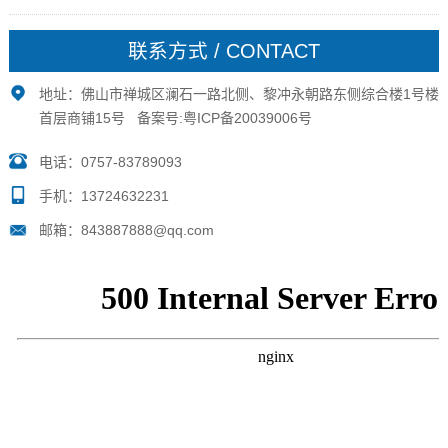
生活配套是主要判断标准，能够满足职场要求以及日常
生活所及就可了。2.不要以城市功能区判断配套成熟与
联系方式 / CONTACT
否:...
地址：佛山市禅城区澜石一路北侧、黎冲永朝路东侧综合楼1号楼
首层商铺15号 备案号:
粤ICP备20039006号
电话：0757-83789093
手机：13724632231
邮箱：843887888@qq.com