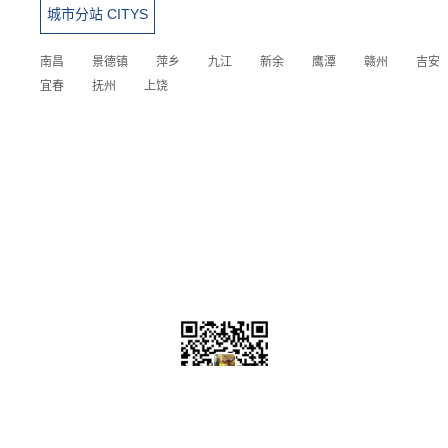
城市分站 CITYS
南昌
景德镇
萍乡
九江
新余
鹰潭
赣州
吉安
宜春
抚州
上饶
TEL：0757-83789093
MOB:13724632231
EMAIL：843887888@qq.com
公司地址：佛山市禅城区澜石一路北侧、黎冲永朝路东侧综合楼1号楼
首层商铺15号 备案号:
粤ICP备20039006号
微信二维码