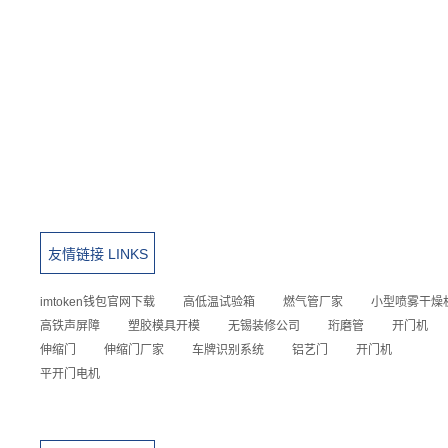
友情链接 LINKS
imtoken钱包官网下载
高低温试验箱
燃气管厂家
小型喷雾干燥
高铁声屏障
塑胶模具开模
无锡装修公司
珩磨管
开门机
伸缩门
伸缩门厂家
车牌识别系统
铝艺门
开门机
平开门电机