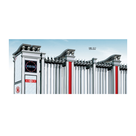
等一条龙服务。在信息科技高速发展的今天.安高思门控科
技全体同仁本着,一切为客户服务的崇高理念,不断耕耘,再接
再厉,继往开来,一如既往以诚信广交天下朋友,携手共进.共
创美好明天......