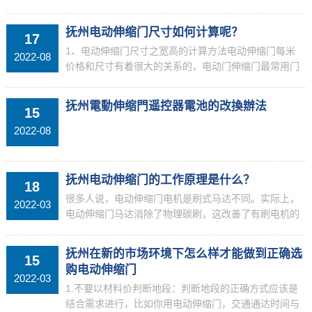
检查有无市电、保险管有无烧毁，如果保险丝溶断了，
必须要做全面检查。一般来说，如果不能开关，一般是
抚州电动伸缩门尺寸如何计算呢？
17
线路出现了...
1、电动伸缩门尺寸之宽高的计算方法电动伸缩门每米
2022-08
价格和尺寸有着很大的关系的，电动门伸缩门最常用门
体宽度尺寸为630，750，800，电动伸缩门的标准高度
一般是1.6米，在选择电动伸缩门的时候，要告诉厂...
抚州電動伸缩門遥控器電池的改換辦法
15
2022-08
抚州电动伸缩门的工作原理是什么？
18
很多人说，电动伸缩门电机是刷式马达不同。实际上，
2022-03
电动伸缩门马达消除了物理碳刷，这改善了有刷电机的
碳刷的快速磨损，以及碳刷的冲突噪声和火花生成的高
速操作过程中的问题。可是，因为没有物理碳刷，该转
抚州在新的市场环境下怎么样才能做到正确选
15
向模块，...
购电动伸缩门
2022-03
1.不要以材料价判断地段：判断地段的正确方式应该是
结合需求进行，比如你用电动伸缩门，交通通达时间与