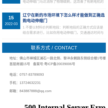
电动伸缩门马达消除了物理碳刷，这改善了有刷电机的
碳刷的快速磨损，以及碳刷的冲突噪声和火花生成的高
速操作过程中的问题。可是，因为没有物理碳刷，该转
辽宁在新的市场环境下怎么样才能做到正确选
15
向模块，...
购电动伸缩门
2022-03
1.不要以材料价判断地段：判断地段的正确方式应该是
结合需求进行，比如你用电动伸缩门，交通通达时间与
生活配套是主要判断标准，能够满足职场要求以及日常
生活所及就可了。2.不要以城市功能区判断配套成熟与
联系方式 / CONTACT
否:...
地址：佛山市禅城区澜石一路北侧、黎冲永朝路东侧综合楼1号楼
首层商铺15号 备案号:
粤ICP备20039006号
电话：0757-83789093
手机：13724632231
邮箱：843887888@qq.com