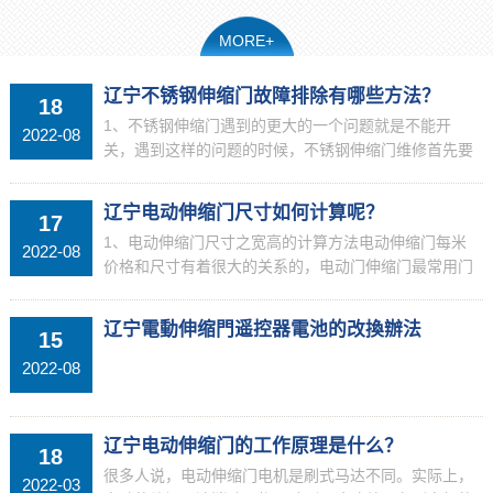
MORE+
辽宁不锈钢伸缩门故障排除有哪些方法？
18
1、不锈钢伸缩门遇到的更大的一个问题就是不能开
2022-08
关，遇到这样的问题的时候，不锈钢伸缩门维修首先要
检查有无市电、保险管有无烧毁，如果保险丝溶断了，
必须要做全面检查。一般来说，如果不能开关，一般是
辽宁电动伸缩门尺寸如何计算呢？
17
线路出现了...
1、电动伸缩门尺寸之宽高的计算方法电动伸缩门每米
2022-08
价格和尺寸有着很大的关系的，电动门伸缩门最常用门
体宽度尺寸为630，750，800，电动伸缩门的标准高度
一般是1.6米，在选择电动伸缩门的时候，要告诉厂...
辽宁電動伸缩門遥控器電池的改換辦法
15
2022-08
辽宁电动伸缩门的工作原理是什么？
18
很多人说，电动伸缩门电机是刷式马达不同。实际上，
2022-03