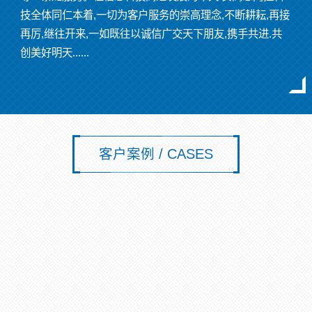
技全体同仁本着,一切为客户服务的崇高理念,不断耕耘,再接
再厉,继往开来,一如既往以诚信广交天下朋友,携手共进.共
创美好明天......
客户案例 / CASES