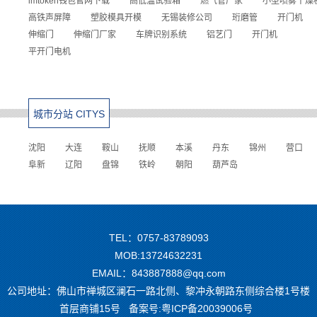
imtoken钱包官网下载
高低温试验箱
燃气管厂家
小型喷雾干燥
高铁声屏障
塑胶模具开模
无锡装修公司
珩磨管
开门机
伸缩门
伸缩门厂家
车牌识别系统
铝艺门
开门机
平开门电机
城市分站 CITYS
沈阳
大连
鞍山
抚顺
本溪
丹东
锦州
营口
阜新
辽阳
盘锦
铁岭
朝阳
葫芦岛
TEL：0757-83789093
MOB:13724632231
EMAIL：843887888@qq.com
公司地址：佛山市禅城区澜石一路北侧、黎冲永朝路东侧综合楼1号楼
首层商铺15号 备案号:
粤ICP备20039006号