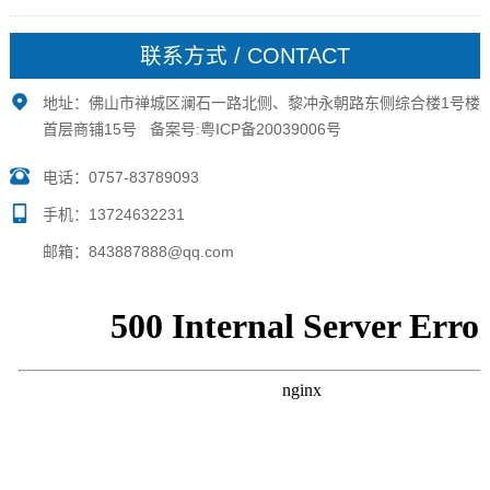
生活配套是主要判断标准，能够满足职场要求以及日常
生活所及就可了。2.不要以城市功能区判断配套成熟与
联系方式 / CONTACT
否:...
地址：佛山市禅城区澜石一路北侧、黎冲永朝路东侧综合楼1号楼
首层商铺15号 备案号:
粤ICP备20039006号
电话：0757-83789093
手机：13724632231
邮箱：843887888@qq.com