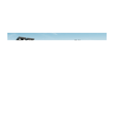
等一条龙服务。在信息科技高速发展的今天.安高思门控科
技全体同仁本着,一切为客户服务的崇高理念,不断耕耘,再接
再厉,继往开来,一如既往以诚信广交天下朋友,携手共进.共
创美好明天......