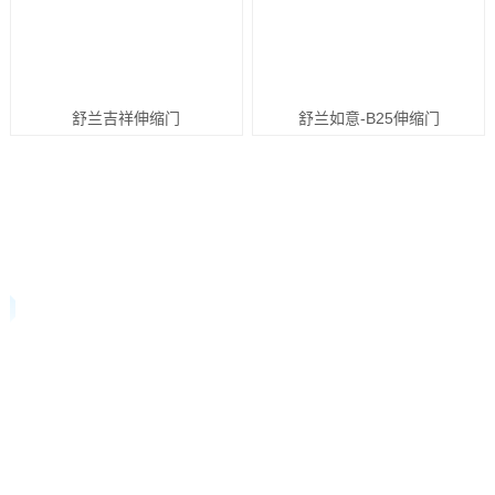
舒兰吉祥伸缩门
舒兰如意-B25伸缩门
关于我们 / ABOUT US
佛山市安高思门控科技有限公司自2017成立至今已有3
多年历史，公司文化底蕴深厚。安高思门控科技是一家专业
从事伸缩门、工业门、门控机电领域产品的研发,生产销售
和服务为一体的高新技术企业。公司技术力量雄厚,聚集一
批资深专业料研人员,从事非接触技术产品的开发与技术支
持,专业提供方案优化设计, 项目规圳及实施,产品施工技术