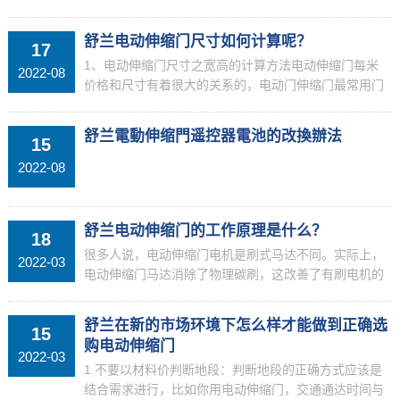
检查有无市电、保险管有无烧毁，如果保险丝溶断了，
必须要做全面检查。一般来说，如果不能开关，一般是
舒兰电动伸缩门尺寸如何计算呢？
17
线路出现了...
1、电动伸缩门尺寸之宽高的计算方法电动伸缩门每米
2022-08
价格和尺寸有着很大的关系的，电动门伸缩门最常用门
体宽度尺寸为630，750，800，电动伸缩门的标准高度
一般是1.6米，在选择电动伸缩门的时候，要告诉厂...
舒兰電動伸缩門遥控器電池的改換辦法
15
2022-08
舒兰电动伸缩门的工作原理是什么？
18
很多人说，电动伸缩门电机是刷式马达不同。实际上，
2022-03
电动伸缩门马达消除了物理碳刷，这改善了有刷电机的
碳刷的快速磨损，以及碳刷的冲突噪声和火花生成的高
速操作过程中的问题。可是，因为没有物理碳刷，该转
舒兰在新的市场环境下怎么样才能做到正确选
15
向模块，...
购电动伸缩门
2022-03
1.不要以材料价判断地段：判断地段的正确方式应该是
结合需求进行，比如你用电动伸缩门，交通通达时间与