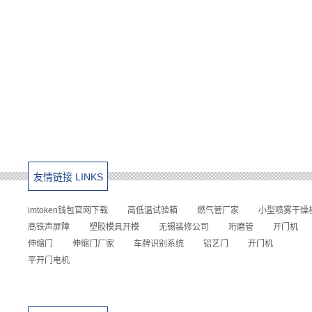
友情链接 LINKS
imtoken钱包官网下载
高低温试验箱
燃气管厂家
小型喷雾干燥
高铁声屏障
塑胶模具开模
无锡装修公司
珩磨管
开门机
伸缩门
伸缩门厂家
车牌识别系统
铝艺门
开门机
平开门电机