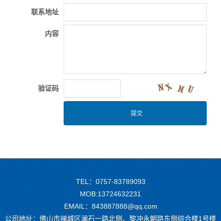
联系地址
内容
验证码
TEL：0757-83789093
MOB:13724632231
EMAIL：843887888@qq.com
公司地址：佛山市禅城区澜石一路北侧、黎冲永朝路东侧综合楼1号楼