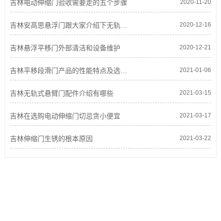
吉林电动伸缩门验收需要走的五个步骤
2020-11-20
吉林安高思悬浮门跟大家介绍下无轨悬浮门的特点及优势
2020-12-16
吉林悬浮平移门外部清洁和设备维护
2020-12-21
吉林平移段滑门产品的性能特点及选择选购方法？
2021-01-06
吉林无轨式悬臂门配件介绍有哪些
2021-03-15
吉林在选购电动伸缩门切忌贪小便宜
2021-03-17
吉林伸缩门生锈的根本原因
2021-03-22
TEL：0757-83789093
MOB:13724632231