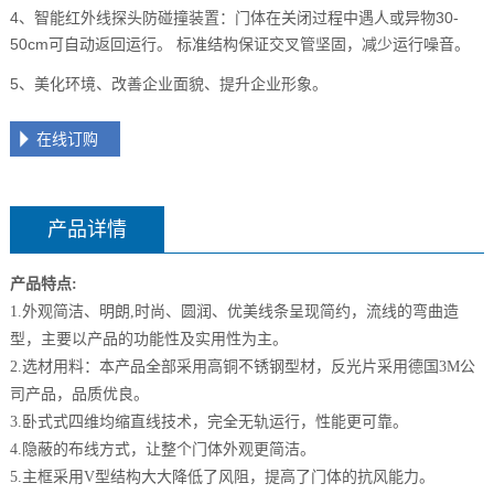
4、智能红外线探头防碰撞装置：门体在关闭过程中遇人或异物30-
50cm可自动返回运行。 标准结构保证交叉管坚固，减少运行噪音。
5、美化环境、改善企业面貌、提升企业形象。
在线订购
产品详情
产品特点:
1.外观简洁、明朗,时尚、圆润、优美线条呈现简约，流线的弯曲造
型，主要以产品的功能性及实用性为主。
2.选材用料：本产品全部采用高铜不锈钢型材，反光片采用德国3M公
司产品，品质优良。
3.卧式式四维均缩直线技术，完全无轨运行，性能更可靠。
4.隐蔽的布线方式，让整个门体外观更简洁。
5.主框采用V型结构大大降低了风阻，提高了门体的抗风能力。