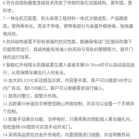
6.符合自锁耐磨套连接技术改变了传统的穿孔铰接结构，更牢固，更
科学。
7.一体化机芯配置，机头采用工程材料一体式注塑成型，产品精度
高，使用寿命长。而且不导电，使带电部分与金属外框绝缘，免除漏
电风险。
8.抗风结构装置不但有很强的抗风性能，能确保电动门在强风吹袭下
仍能照常运行，其结构能有效减小抗风钩与导轨的摩擦阻力，提升门
体的运行效率。
9.智能红外线探头防撞装置在遇人或者车辆30-50cm时可以自动返回运
行，从而保障车辆及行人的安全。
10.加大的LED七彩动感显示屏，内容更丰富，客户可以随意500字以
内广告词，配USB接口，客户可以根据需求自行输入。
11.超亮闪警灯，超警示作用。
12.远距离50米遥控手柄使您随心所欲控制，并且可以设置一个手柄多
个控制。
13.配备手动离合功能，当停电时，只需将离合钥匙插入离合器孔内，
轻松旋转180度即可实现手动开关门。
14.采用高品质铝合金外壳电机，内置德国进口线圈，并自带散热风