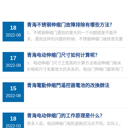
MORE+
青海不锈钢伸缩门故障排除有哪些方法？
18
1、不锈钢伸缩门遇到的更大的一个问题就是不能开
2022-08
关，遇到这样的问题的时候，不锈钢伸缩门维修首先要
检查有无市电、保险管有无烧毁，如果保险丝溶断了，
必须要做全面检查。一般来说，如果不能开关，一般是
青海电动伸缩门尺寸如何计算呢？
17
线路出现了...
1、电动伸缩门尺寸之宽高的计算方法电动伸缩门每米
2022-08
价格和尺寸有着很大的关系的，电动门伸缩门最常用门
体宽度尺寸为630，750，800，电动伸缩门的标准高度
一般是1.6米，在选择电动伸缩门的时候，要告诉厂...
青海電動伸缩門遥控器電池的改換辦法
15
2022-08
青海电动伸缩门的工作原理是什么？
18
很多人说，电动伸缩门电机是刷式马达不同。实际上，
2022-03