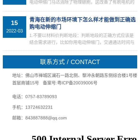
电动伸缩门马达消除了物理碳刷，这改善了有刷电机的
碳刷的快速磨损，以及碳刷的冲突噪声和火花生成的高
速操作过程中的问题。可是，因为没有物理碳刷，该转
青海在新的市场环境下怎么样才能做到正确选
15
向模块，...
购电动伸缩门
2022-03
1.不要以材料价判断地段：判断地段的正确方式应该是
结合需求进行，比如你用电动伸缩门，交通通达时间与
生活配套是主要判断标准，能够满足职场要求以及日常
生活所及就可了。2.不要以城市功能区判断配套成熟与
联系方式 / CONTACT
否:...
地址：佛山市禅城区澜石一路北侧、黎冲永朝路东侧综合楼1号楼
首层商铺15号 备案号:
粤ICP备20039006号
电话：0757-83789093
手机：13724632231
邮箱：843887888@qq.com