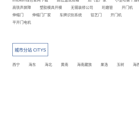
imtoken钱包官网下载
高低温试验箱
燃气管厂家
小型喷雾干燥
高铁声屏障
塑胶模具开模
无锡装修公司
珩磨管
开门机
伸缩门
伸缩门厂家
车牌识别系统
铝艺门
开门机
平开门电机
城市分站 CITYS
西宁
海东
海北
黄南
海南藏族
果洛
玉树
海
TEL：0757-83789093
MOB:13724632231
EMAIL：843887888@qq.com
公司地址：佛山市禅城区澜石一路北侧、黎冲永朝路东侧综合楼1号楼
首层商铺15号 备案号:
粤ICP备20039006号