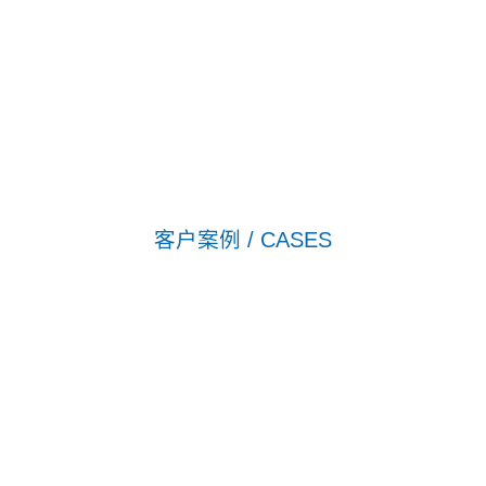
技全体同仁本着,一切为客户服务的崇高理念,不断耕耘,再接
再厉,继往开来,一如既往以诚信广交天下朋友,携手共进.共
创美好明天......
客户案例 / CASES