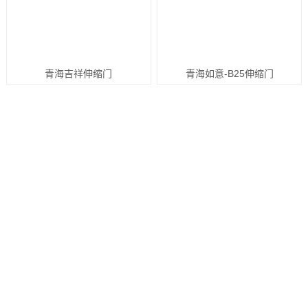
青海吉祥伸缩门
青海如意-B25伸缩门
关于我们 / ABOUT US
佛山市安高思门控科技有限公司自2017成立至今已有3
多年历史，公司文化底蕴深厚。安高思门控科技是一家专业
从事伸缩门、工业门、门控机电领域产品的研发,生产销售
和服务为一体的高新技术企业。公司技术力量雄厚,聚集一
批资深专业料研人员,从事非接触技术产品的开发与技术支
持,专业提供方案优化设计, 项目规圳及实施,产品施工技术
等一条龙服务。在信息科技高速发展的今天.安高思门控科