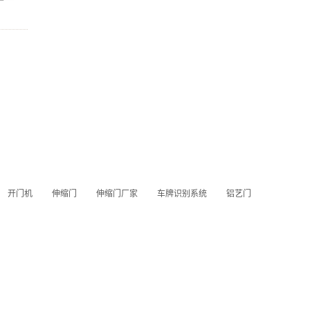
开门机
伸缩门
伸缩门厂家
车牌识别系统
铝艺门