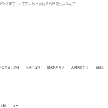
就可了。2.不要以城市功能区判断配套成熟与否:...
小型喷雾干燥机
高铁声屏障
塑胶模具开模
无锡装修公司
珩磨管
玉树
海西