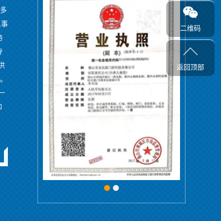
3多
从事
二维码
务
专
供
返回顶部
务。
一
如