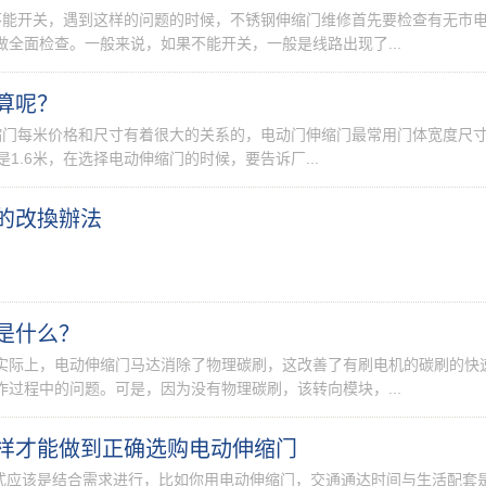
不能开关，遇到这样的问题的时候，不锈钢伸缩门维修首先要检查有无市
全面检查。一般来说，如果不能开关，一般是线路出现了...
算呢？
缩门每米价格和尺寸有着很大的关系的，电动门伸缩门最常用门体宽度尺
是1.6米，在选择电动伸缩门的时候，要告诉厂...
的改換辦法
是什么？
实际上，电动伸缩门马达消除了物理碳刷，这改善了有刷电机的碳刷的快
过程中的问题。可是，因为没有物理碳刷，该转向模块，...
样才能做到正确选购电动伸缩门
方式应该是结合需求进行，比如你用电动伸缩门，交通通达时间与生活配套