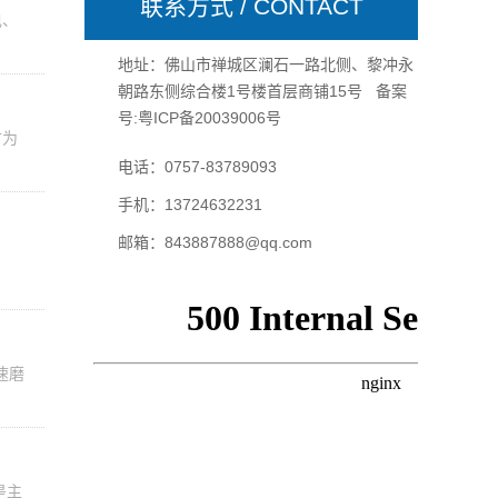
联系方式 / CONTACT
电、
地址：佛山市禅城区澜石一路北侧、黎冲永
朝路东侧综合楼1号楼首层商铺15号 备案
号:
粤ICP备20039006号
寸为
电话：0757-83789093
手机：13724632231
邮箱：843887888@qq.com
速磨
是主