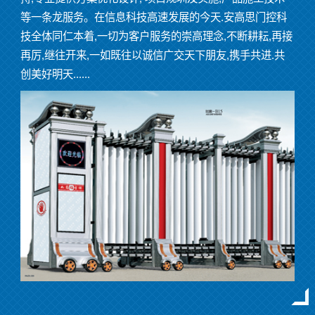
等一条龙服务。在信息科技高速发展的今天.安高思门控科
技全体同仁本着,一切为客户服务的崇高理念,不断耕耘,再接
再厉,继往开来,一如既往以诚信广交天下朋友,携手共进.共
创美好明天......