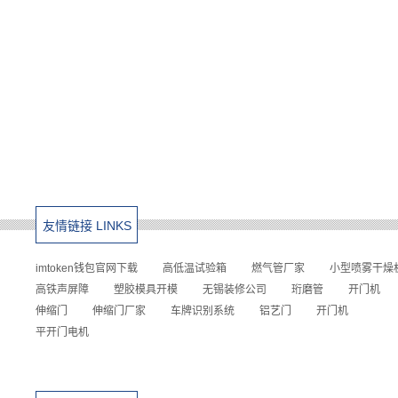
友情链接 LINKS
imtoken钱包官网下载
高低温试验箱
燃气管厂家
小型喷雾干燥
高铁声屏障
塑胶模具开模
无锡装修公司
珩磨管
开门机
伸缩门
伸缩门厂家
车牌识别系统
铝艺门
开门机
平开门电机