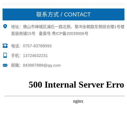
生活配套是主要判断标准，能够满足职场要求以及日常
生活所及就可了。2.不要以城市功能区判断配套成熟与
联系方式 / CONTACT
否:...
地址：佛山市禅城区澜石一路北侧、黎冲永朝路东侧综合楼1号楼
首层商铺15号 备案号:
粤ICP备20039006号
电话：0757-83789093
手机：13724632231
邮箱：843887888@qq.com