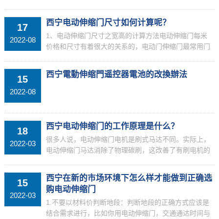
检查有无市电、保险管有无烧毁，如果保险丝溶断了，
必须要做全面检查。一般来说，如果不能开关，一般是
西宁电动伸缩门尺寸如何计算呢？
17
线路出现了...
1、电动伸缩门尺寸之宽高的计算方法电动伸缩门每米
2022-08
价格和尺寸有着很大的关系的，电动门伸缩门最常用门
体宽度尺寸为630，750，800，电动伸缩门的标准高度
一般是1.6米，在选择电动伸缩门的时候，要告诉厂...
西宁電動伸缩門遥控器電池的改換辦法
15
2022-08
西宁电动伸缩门的工作原理是什么？
18
很多人说，电动伸缩门电机是刷式马达不同。实际上，
2022-03
电动伸缩门马达消除了物理碳刷，这改善了有刷电机的
碳刷的快速磨损，以及碳刷的冲突噪声和火花生成的高
速操作过程中的问题。可是，因为没有物理碳刷，该转
西宁在新的市场环境下怎么样才能做到正确选
15
向模块，...
购电动伸缩门
2022-03
1.不要以材料价判断地段：判断地段的正确方式应该是
结合需求进行，比如你用电动伸缩门，交通通达时间与