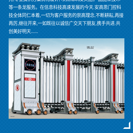
等一条龙服务。在信息科技高速发展的今天.安高思门控科
技全体同仁本着,一切为客户服务的崇高理念,不断耕耘,再接
再厉,继往开来,一如既往以诚信广交天下朋友,携手共进.共
创美好明天......