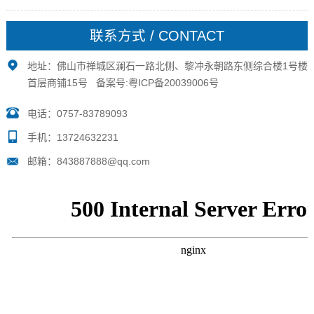
生活配套是主要判断标准，能够满足职场要求以及日常
生活所及就可了。2.不要以城市功能区判断配套成熟与
联系方式 / CONTACT
否:...
地址：佛山市禅城区澜石一路北侧、黎冲永朝路东侧综合楼1号楼
首层商铺15号 备案号:
粤ICP备20039006号
电话：0757-83789093
手机：13724632231
邮箱：843887888@qq.com