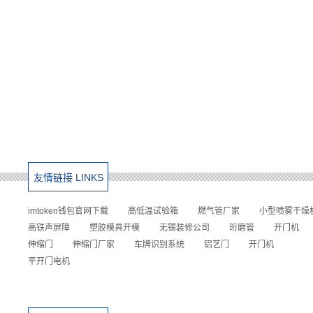
友情链接 LINKS
imtoken钱包官网下载
高低温试验箱
燃气管厂家
小型喷雾干燥
高铁声屏障
塑胶模具开模
无锡装修公司
珩磨管
开门机
伸缩门
伸缩门厂家
车牌识别系统
铝艺门
开门机
平开门电机