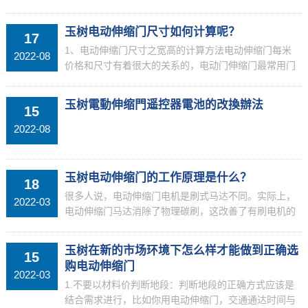
检查有无市电、保险管有无烧毁，如果保险丝溶断了，
必须要做全面检查。一般来说，如果不能开关，一般是
玉树电动伸缩门尺寸如何计算呢？
17
线路出现了...
1、电动伸缩门尺寸之宽高的计算方法电动伸缩门每米
2022-08
价格和尺寸有着很大的关系的，电动门伸缩门最常用门
体宽度尺寸为630，750，800，电动伸缩门的标准高度
一般是1.6米，在选择电动伸缩门的时候，要告诉厂...
玉树電動伸缩門遥控器電池的改換辦法
15
2022-08
玉树电动伸缩门的工作原理是什么？
18
很多人说，电动伸缩门电机是刷式马达不同。实际上，
2022-03
电动伸缩门马达消除了物理碳刷，这改善了有刷电机的
碳刷的快速磨损，以及碳刷的冲突噪声和火花生成的高
速操作过程中的问题。可是，因为没有物理碳刷，该转
玉树在新的市场环境下怎么样才能做到正确选
15
向模块，...
购电动伸缩门
2022-03
1.不要以材料价判断地段：判断地段的正确方式应该是
结合需求进行，比如你用电动伸缩门，交通通达时间与