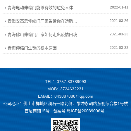
青海电动伸缩门能够有效的避免人体或物体被夹住
2022-01-11
青海安高思伸缩门厂家告诉你在选购伸缩门时有哪些误区
2021-03-26
青海佛山伸缩门厂家如何走出疫情困境
2021-03-23
青海伸缩门生锈的根本原因
2021-03-22
TEL：0757-83789093
MOB:13724632231
EMAIL：843887888@qq.com
公司地址：佛山市禅城区澜石一路北侧、黎冲永朝路东侧综合楼1号楼
首层商铺15号 备案号:
粤ICP备20039006号