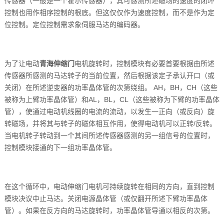
传感器（一般是一个霍尔传感器），其可感测所述磁场的速度的闭环
控制也用作相序控制的根底。但这仅仅作为速度控制，而不是作为定
位控制。定位控制需求象伺服马达的编码器。
为了让电动
青海伸缩门
电机旋转时，控制模块有必要首要根据由所述
传感器所感测的马达转子的当前位置，然后根据该定子承认开口（或
关闭）在所述逆变器的功率晶体管的次第绕组。 AH，BH，CH（这些
被称为上臂功率晶体管）和AL，BL，CL（这些被称为下臂的功率晶体
管），使通过电动机线圈的电流的流动，以发生一正向（或反向）旋
转磁场，并将其与转子的磁体相互作用，使得电动机可以正转/反转。
当电机转子转动到一个其间所述传感器感测的另一组信号的位置时，
控制模块接通的下一组功率晶体管。
在这个循环中，电动伸缩门电机可持续旋转在相同的方向，直到控制
模块决议中止马达。关闭电源晶体管（或仅翻开所述下臂功率晶体
管）。如果在反方向的马达旋转时，功率晶体管导通以相反的次第。