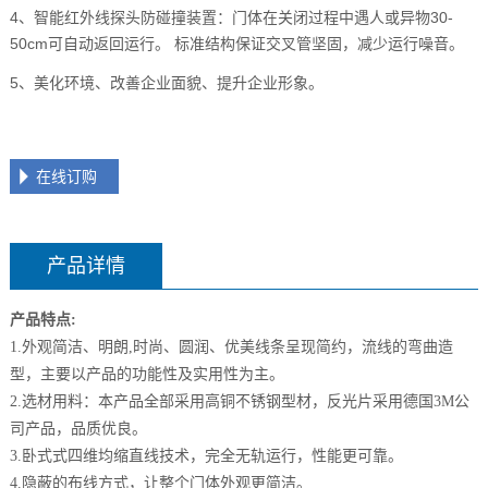
4、智能红外线探头防碰撞装置：门体在关闭过程中遇人或异物30-
50cm可自动返回运行。 标准结构保证交叉管坚固，减少运行噪音。
5、美化环境、改善企业面貌、提升企业形象。
在线订购
产品详情
产品特点:
1.外观简洁、明朗,时尚、圆润、优美线条呈现简约，流线的弯曲造
型，主要以产品的功能性及实用性为主。
2.选材用料：本产品全部采用高铜不锈钢型材，反光片采用德国3M公
司产品，品质优良。
3.卧式式四维均缩直线技术，完全无轨运行，性能更可靠。
4.隐蔽的布线方式，让整个门体外观更简洁。