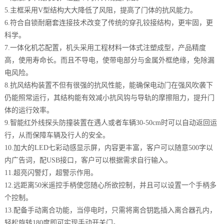
5.主框采用V型结构大大降低了风阻，提高了门体的抗风能力。
6.符合自锁耐磨套连接技术改变了传统的穿孔铰接结构，更牢固，更
科学。
7.一体化机芯配置，机头采用工程材料一体式注塑成型，产品精度
高，使用寿命长。而且不导电，使带电部分与金属外框绝缘，免除漏
电风险。
8.抗风结构装置不但有很强的抗风性能，能确保电动门在强风吹袭下
仍能照常运行，其结构能有效减小抗风钩与导轨的摩擦阻力，提升门
体的运行效率。
9.智能红外线探头防撞装置在遇人或者车辆30-50cm时可以自动返回运
行，从而保障车辆及行人的安全。
10.加大的LED七彩动感显示屏，内容更丰富，客户可以随意500字以
内广告词，配USB接口，客户可以根据需求自行输入。
11.超亮闪警灯，超警示作用。
12.远距离50米遥控手柄使您随心所欲控制，并且可以设置一个手柄多
个控制。
13.配备手动离合功能，当停电时，只需将离合钥匙插入离合器孔内，
轻松旋转180度即可实现手动开关门。