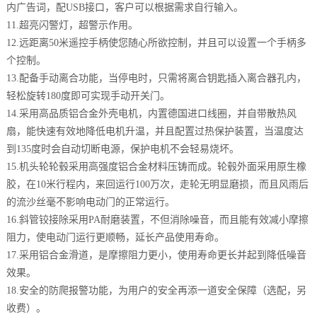
内广告词，配USB接口，客户可以根据需求自行输入。
11.超亮闪警灯，超警示作用。
12.远距离50米遥控手柄使您随心所欲控制，并且可以设置一个手柄多
个控制。
13.配备手动离合功能，当停电时，只需将离合钥匙插入离合器孔内，
轻松旋转180度即可实现手动开关门。
14.采用高品质铝合金外壳电机，内置德国进口线圈，并自带散热风
扇，能快速有效地降低电机升温，并且配置过热保护装置，当温度达
到135度时会自动切断电源，保护电机不会轻易烧坏。
15.机头轮轮毂采用高强度铝合金材料压铸而成。轮毂外面采用原生橡
胶，在10米行程内，来回运行100万次，走轮无明显磨损，而且风雨后
的流沙丝毫不影响电动门的正常运行。
16.斜管铰接除采用PA耐磨装置，不但消除噪音，而且能有效减小摩擦
阻力，使电动门运行更顺畅，延长产品使用寿命。
17.采用铝合金滑道，是摩擦阻力更小，使用寿命更长并起到降低噪音
效果。
18.安全的防爬报警功能，为用户的安全再添一道安全保障（选配，另
收费）。