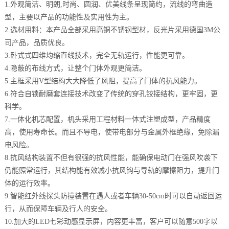
1.外观简洁、明朗,时尚、圆润、优美线条呈现简约，流线的弯曲造
型，主要以产品的功能性及实用性为主。
2.选材用料：本产品全部采用高铜不锈钢型材，反光片采用德国3M公
司产品，品质优良。
3.卧式式四维均缩直线技术，完全无轨运行，性能更可靠。
4.隐蔽的布线方式，让整个门体外观更简洁。
5.主框采用V型结构大大降低了风阻，提高了门体的抗风能力。
6.符合自锁耐磨套连接技术改变了传统的穿孔铰接结构，更牢固，更
科学。
7.一体化机芯配置，机头采用工程材料一体式注塑成型，产品精度
高，使用寿命长。而且不导电，使带电部分与金属外框绝缘，免除漏
电风险。
8.抗风结构装置不但有很强的抗风性能，能确保电动门在强风吹袭下
仍能照常运行，其结构能有效减小抗风钩与导轨的摩擦阻力，提升门
体的运行效率。
9.智能红外线探头防撞装置在遇人或者车辆30-50cm时可以自动返回运
行，从而保障车辆及行人的安全。
10.加大的LED七彩动感显示屏，内容更丰富，客户可以随意500字以